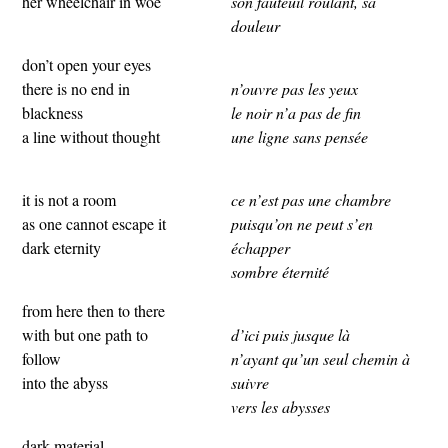
her wheelchair in woe
son fauteuil roulant, sa
douleur
don’t open your eyes
there is no end in
n’ouvre pas les yeux
blackness
le noir n’a pas de fin
a line without thought
une ligne sans pensée
it is not a room
ce n’est pas une chambre
as one cannot escape it
puisqu’on ne peut s’en
dark eternity
échapper
sombre éternité
from here then to there
with but one path to
d’ici puis jusque là
follow
n’ayant qu’un seul chemin à
into the abyss
suivre
vers les abysses
dark material