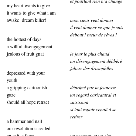
et pourtant rien n’a changé
my heart wants to give
it wants to give what i am
awake! dream killer!
mon cœur veut donner
il veut donner ce que je suis
debout ! tueur de rêves !
the hottest of days
a willful disengagement
jealous of fruit gnat
le jour le plus chaud
un désengagement délibéré
jaloux des drosophiles
depressed with your
youth
a gripping cartoonish
déprimé par ta jeunesse
gaze
un regard caricatural et
should all hope retract
saisissant
si tout espoir venait à se
retirer
a hammer and nail
our resolution is sealed
an exit, a farce
un marteau et un clou