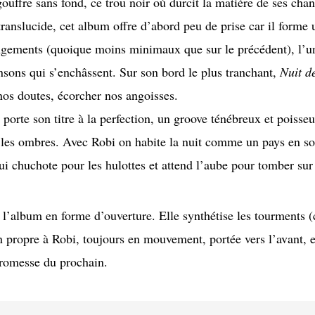
gouffre sans fond, ce trou noir où durcit la matière de ses c
translucide, cet album offre d’abord peu de prise car il forme
ngements (quoique moins minimaux que sur le précédent), l’un
sons qui s’enchâssent. Sur son bord le plus tranchant,
Nuit de
 nos doutes, écorcher nos angoisses.
porte son titre à la perfection, un groove ténébreux et poisse
les ombres. Avec Robi on habite la nuit comme un pays en soi
 chuchote pour les hulottes et attend l’aube pour tomber sur
 l’album en forme d’ouverture. Elle synthétise les tourments (
lan propre à Robi, toujours en mouvement, portée vers l’avant,
promesse du prochain.