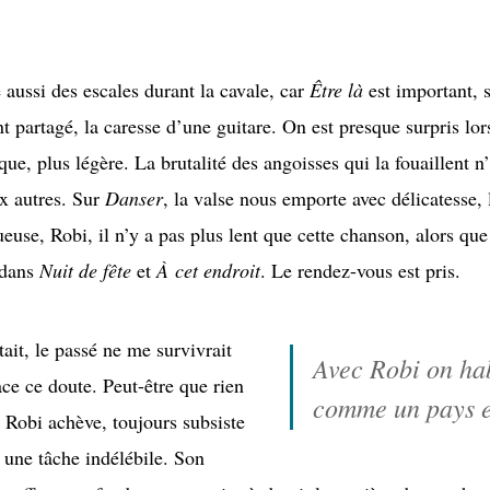
 aussi des escales durant la cavale, car
Être là
est important, s
ant partagé, la caresse d’une guitare. On est presque surpris lo
ique, plus légère. La brutalité des angoisses qui la fouaillent n
x autres. Sur
Danser
, la valse nous emporte avec délicatesse, 
oueuse, Robi, il n’y a pas plus lent que cette chanson, alors qu
t dans
Nuit de fête
et
À cet endroit
. Le rendez-vous est pris.
tait, le passé ne me survivrait
Avec Robi on hab
ace ce doute. Peut-être que rien
comme un pays e
 Robi achève, toujours subsiste
une tâche indélébile. Son