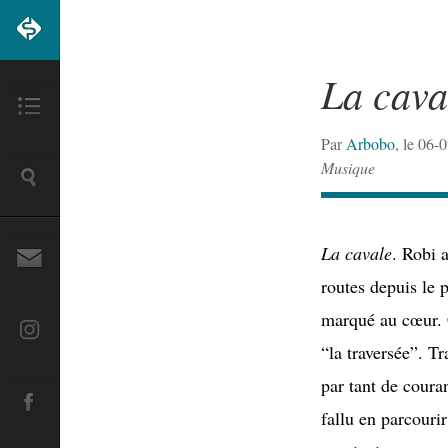
La cava
Par
Arbobo
, le 06-
Musique
La cavale
. Robi 
routes depuis le 
marqué au cœur. 
“la traversée”. T
par tant de couran
fallu en parcouri