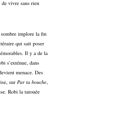
é de vivre sans rien
 sombre implore la fin
téraire qui sait poser
émorables. Il y a de la
obi s’exténue, dans
e devient menace. Des
rise, sur
Par ta bouche
,
sse. Robi la tatouée