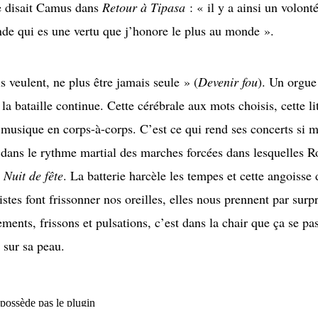
e disait Camus dans
Retour à Tipasa
: « il y a ainsi un volont
de qui es une vertu que j’honore le plus au monde ».
s veulent, ne plus être jamais seule » (
Devenir fou
). Un orgue
la bataille continue. Cette cérébrale aux mots choisis, cette lit
a musique en corps-à-corps. C’est ce qui rend ses concerts si m
 dans le rythme martial des marches forcées dans lesquelles R
s
Nuit de fête
. La batterie harcèle les tempes et cette angoiss
stes font frissonner nos oreilles, elles nous prennent par surp
ements, frissons et pulsations, c’est dans la chair que ça se pa
 sur sa peau.