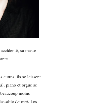
s accidenté, sa masse
ante.
autres, ils se laissent
là
), piano et orgue se
ci beaucoup moins
classable
Le vent
. Les