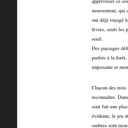
apprivoiser ce sou
mouvement, qui d
ont déjà voyagé lo
lèvres, seuls les 
seuil.
Des paysages défi
parfois à la forê
imposante et mena
Chacun des trois 
reconnaître. Dan
sont fait une pla
évidente, le jeu 
ombres sont mou