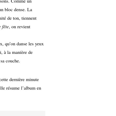
hansons. Comme un
 un bloc dense. La
ité de ton, tiennent
 fête
, on revient
ux, qu’on danse les yeux
, à la manière de
 sa couche.
cette dernière minute
 elle résume l’album en