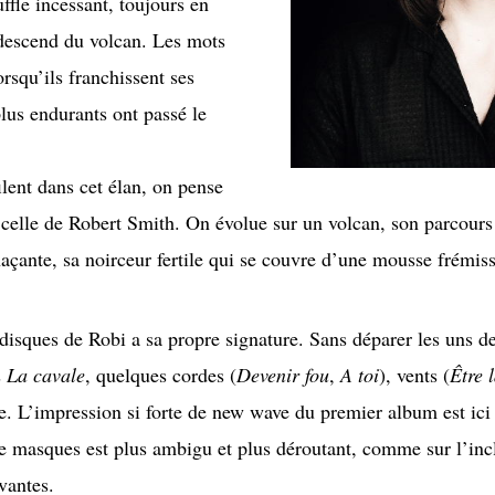
ffle incessant, toujours en
escend du volcan. Les mots
rsqu’ils franchissent ses
plus endurants ont passé le
lent dans cet élan, on pense
t, celle de Robert Smith. On évolue sur un volcan, son parcour
çante, sa noirceur fertile qui se couvre d’une mousse frémiss
disques de Robi a sa propre signature. Sans déparer les uns des 
s
La cavale
, quelques cordes (
Devenir fou
,
A toi
), vents (
Être 
ce. L’impression si forte de new wave du premier album est i
de masques est plus ambigu et plus déroutant, comme sur l’in
vantes.