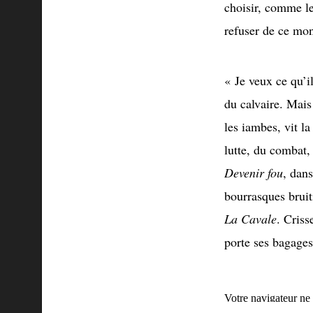
choisir, comme l
refuser de ce mon
« Je veux ce qu’il
du calvaire. Mais 
les iambes, vit l
lutte, du combat,
Devenir fou
, dan
bourrasques bruiti
La Cavale
. Criss
porte ses bagages