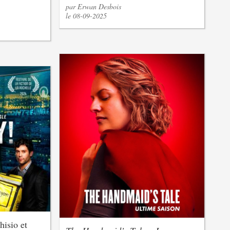
par Erwan Desbois
le 08-09-2025
isio et