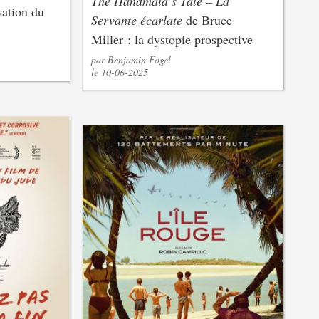
The Handmaid’s Tale – La
sation du
Servante écarlate
de Bruce
Miller : la dystopie prospective
par Benjamin Fogel
le 10-06-2025