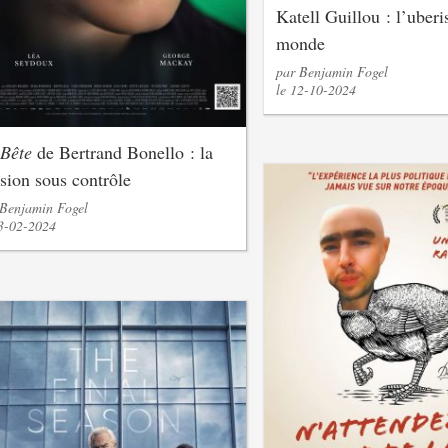
Katell Guillou : l’uberi
monde
par Benjamin Fogel
le 12-10-2024
Bête
de Bertrand Bonello : la
sion sous contrôle
 Benjamin Fogel
13-02-2024