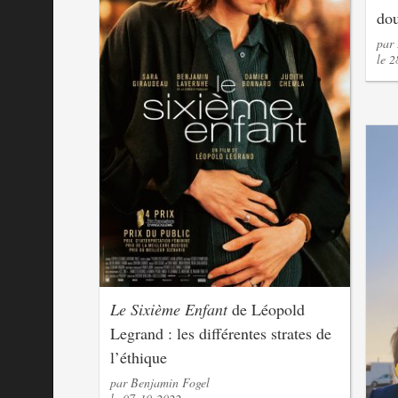
dou
par
le 
Le Sixième Enfant
de Léopold
Legrand : les différentes strates de
l’éthique
par Benjamin Fogel