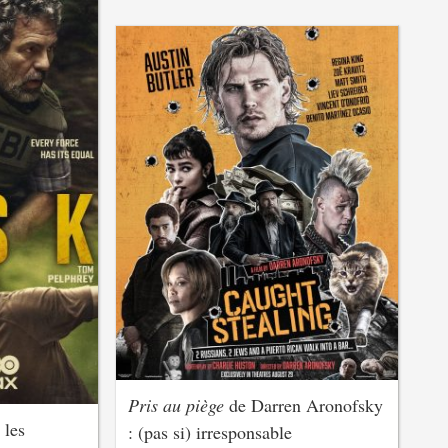
Pris au piège
de Darren Aronofsky
 les
: (pas si) irresponsable