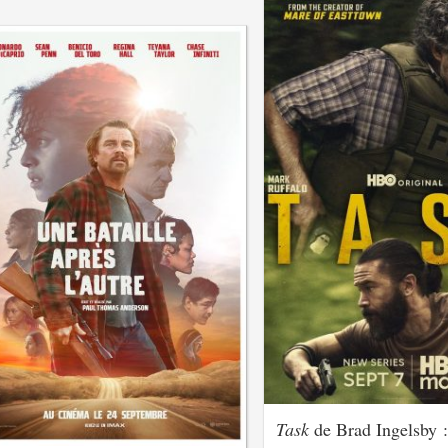
Task
de Brad Ingelsby :