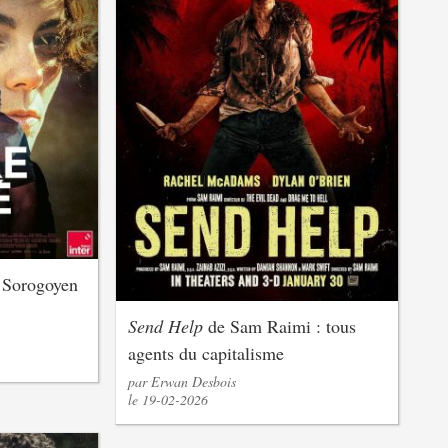
 Sorogoyen
Send Help
de Sam Raimi : tous
agents du capitalisme
par Erwan Desbois
le 19-02-2026