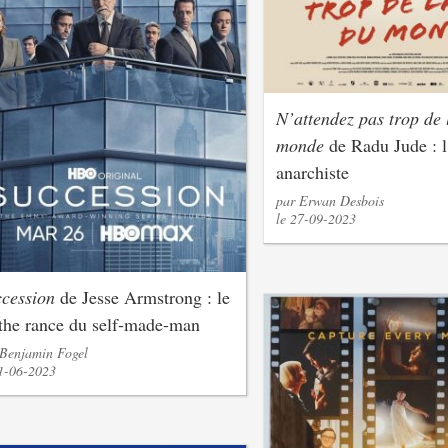
N’attendez pas trop de 
monde
de Radu Jude : l
anarchiste
par Erwan Desbois
le 27-09-2023
cession
de Jesse Armstrong : le
he rance du self-made-man
 Benjamin Fogel
01-06-2023