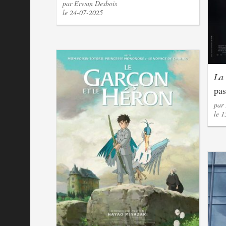
par Erwan Desbois
le 24-07-2025
La 
pas
par
le 