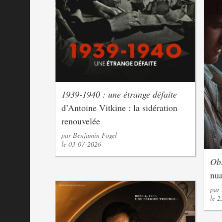
1939-1940 : une étrange défaite
d’Antoine Vitkine : la sidération
renouvelée
par Benjamin Fogel
le 03-07-2026
Ob
nua
par
le 