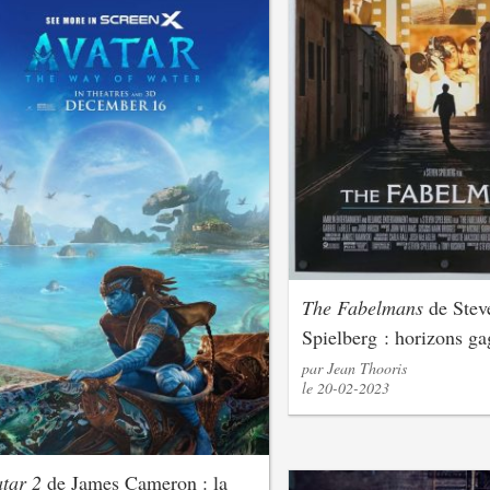
The Fabelmans
de Stev
Spielberg : horizons g
par Jean Thooris
le 20-02-2023
tar 2
de James Cameron : la