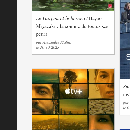
Le Garçon et le héron
d’Hayao
Miyazaki : la somme de toutes ses
peurs
par Alexandre Mathis
le 30-10-2023
Suc
myt
par
le 