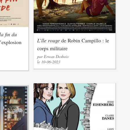
la fin du
L’île rouge
de Robin Campillo : le
’explosion
corps militaire
par Erwan Desbois
le 10-06-2023