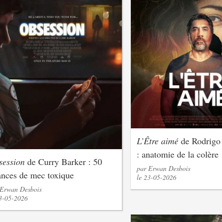
L’Être aimé
de Rodrigo
: anatomie de la colère
session
de Curry Barker : 50
par Erwan Desbois
nces de mec toxique
le 23-05-2026
 Erwan Desbois
23-05-2026