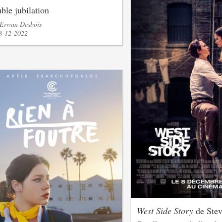
ble jubilation
 Erwan Desbois
28-12-2022
West Side Story
de Ste