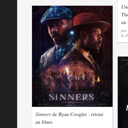
Une
Tho
au 
par
le 
Sinners
de Ryan Coogler : retour
au blues