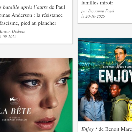
familles miroir
 bataille après l’autre
de Paul
par Benjamin Fogel
mas Anderson : la résistance
le 20-10-2025
fascisme, pied au plancher
 Erwan Desbois
29-09-2025
Enjoy !
de Benoit March