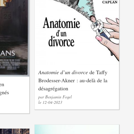
Anatomie d’un divorce
de Taffy
Brodesser-Akner : au-delà de la
en
désagrégation
agnés
par Benjamin Fogel
le 12-04-2023