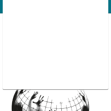
Géographie zombie, les
ruines du capitalisme
- publié le 14 mai 2019
Manouk Borzakian
EdPS015 - 14 x 18,3 cm - 128 pages - cinéma / essai