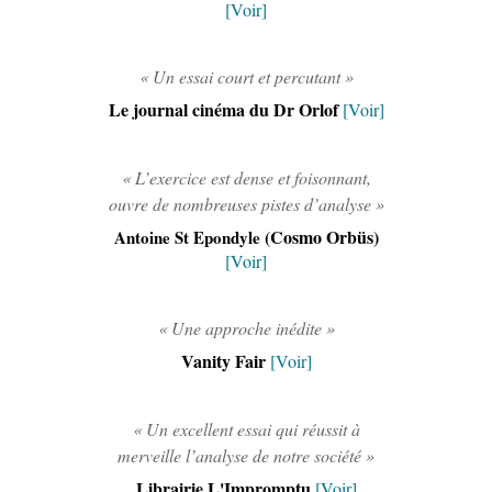
[Voir]
« Un essai court et percutant »
Le journal cinéma du Dr Orlof
[Voir]
« L’exercice est dense et foisonnant,
ouvre de nombreuses pistes d’analyse »
(Cosmo Orbüs)
Antoine St Epondyle
[Voir]
« Une approche inédite »
Vanity Fair
[Voir]
« Un excellent essai qui réussit à
merveille l’analyse de notre société »
Librairie L'Impromptu
[Voir]