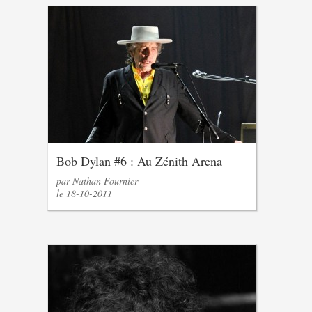
Bob Dylan #6 : Au Zénith Arena
par Nathan Fournier
le 18-10-2011