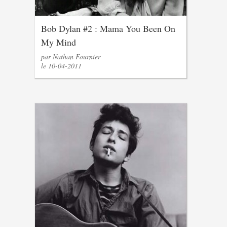
Bob Dylan #2 : Mama You Been On
My Mind
par Nathan Fournier
le 10-04-2011