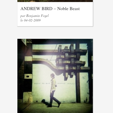
ANDREW BIRD – Noble Beast
par Benjamin Fogel
le 04-02-2009