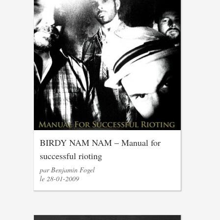
BIRDY NAM NAM – Manual for
successful rioting
par Benjamin Fogel
le 28-01-2009