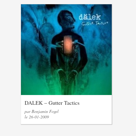
DALEK – Gutter Tactics
par Benjamin Fogel
le 26-01-2009