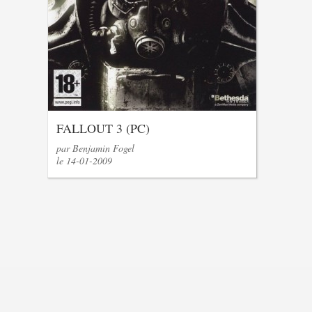
FALLOUT 3 (PC)
par Benjamin Fogel
le 14-01-2009