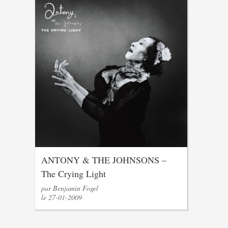
ANTONY & THE JOHNSONS –
The Crying Light
par Benjamin Fogel
le 27-01-2009