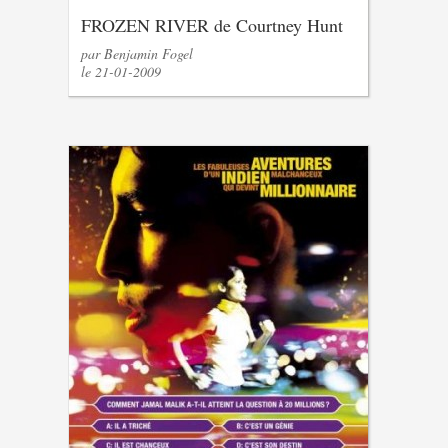
FROZEN RIVER de Courtney Hunt
par Benjamin Fogel
le 21-01-2009